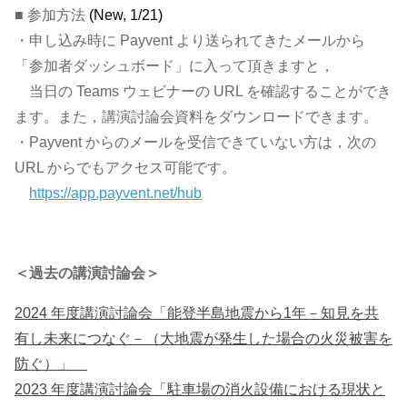
■ 参加方法
(New, 1/21)
・申し込み時に Payvent より送られてきたメールから
「参加者ダッシュボード」に入って頂きますと，
当日の Teams ウェビナーの URL を確認することができ
ます。また，講演討論会資料をダウンロードできます。
・Payvent からのメールを受信できていない方は，次の
URL からでもアクセス可能です。
https://app.payvent.net/hub
＜過去の講演討論会＞
2024 年度講演討論会「能登半島地震から1年－知見を共
有し未来につなぐ－（大地震が発生した場合の火災被害を
防ぐ）」
2023 年度講演討論会「駐車場の消火設備における現状と