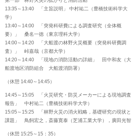
第一部 林野火災の拡がりと消防活動
13:35～13:40 「主旨説明」 中村祐二（豊橋技術科学大
学）
13:40～14:00 「突発科研費による調査研究（全体概
要）」 桑名一徳（東京理科大学）
14:00～14:20 「大船渡の林野火災概要（突発科研費調
査）」 峠嘉哉（京都大学）
14:20～14:40 「現地の消防活動の詳細」 田中和友（大
船渡地区消防組合 大船渡消防署）
（休憩 14:40～14:45）
14:45～15:05 「火災研究・防災メーカーによる現地調査
報告」 中村祐二（豊橋技術科学大学）
15:05～15:25 「林野火災の消火戦略，基礎研究の現状と
課題」 鳥飼宏之，斎藤寛泰（芝浦工業大学），廣田光智
（休憩 15:25～15：35）