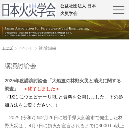
公益社団法人 日本
火災学会
トップ
イベント
講演討論会
講演討論会
2025年度講演討論会「大船渡の林野火災と消火に関する
調査」
＜終了しました＞
（
1/21 にウェビナー URL と資料を公開しました。下の参
加方法をご覧ください。
）
2025 (令和7) 年2月26日に岩手県大船渡市で発生した林
野火災は， 4月7日に鎮火が宣言されるまでに3000 ha以上