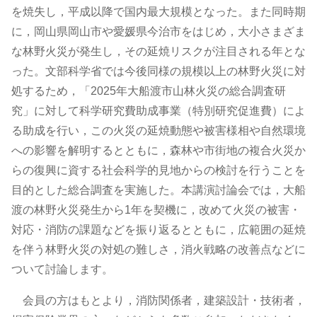
を焼失し，平成以降で国内最大規模となった。また同時期
に，岡山県岡山市や愛媛県今治市をはじめ，大小さまざま
な林野火災が発生し，その延焼リスクが注目される年とな
った。文部科学省では今後同様の規模以上の林野火災に対
処するため，「2025年大船渡市山林火災の総合調査研
究」に対して科学研究費助成事業（特別研究促進費）によ
る助成を行い，この火災の延焼動態や被害様相や自然環境
への影響を解明するとともに，森林や市街地の複合火災か
らの復興に資する社会科学的見地からの検討を行うことを
目的とした総合調査を実施した。本講演討論会では，大船
渡の林野火災発生から1年を契機に，改めて火災の被害・
対応・消防の課題などを振り返るとともに，広範囲の延焼
を伴う林野火災の対処の難しさ，消火戦略の改善点などに
ついて討論します。
会員の方はもとより，消防関係者，建築設計・技術者，