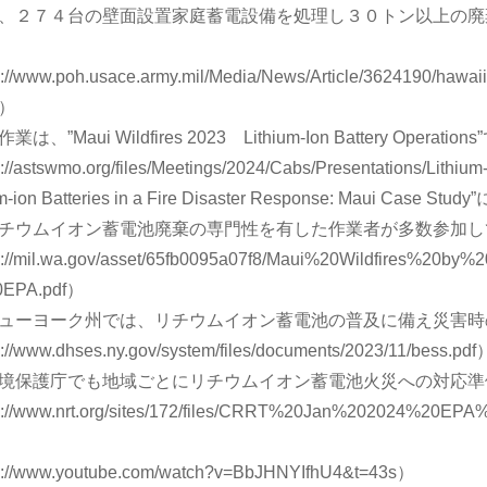
、２７４台の壁面設置家庭蓄電設備を処理し３０トン以上の廃
://www.poh.usace.army.mil/Media/News/Article/3624190/hawaii-wi
/）
は、”Maui Wildfires 2023 Lithium-Ion Battery Oper
://astswmo.org/files/Meetings/2024/Cabs/Presentations/Lithiu
ium-ion Batteries in a Fire Disaster Response: Ma
チウムイオン蓄電池廃棄の専門性を有した作業者が多数参加し
s://mil.wa.gov/asset/65fb0095a07f8/Maui%20Wildfires%20
20EPA.pdf）
ューヨーク州では、リチウムイオン蓄電池の普及に備え災害時
://www.dhses.ny.gov/system/files/documents/2023/11/bess.pdf
境保護庁でも地域ごとにリチウムイオン蓄電池火災への対応準
s://www.nrt.org/sites/172/files/CRRT%20Jan%202024%20EP
f）
s://www.youtube.com/watch?v=BbJHNYIfhU4&t=43s）