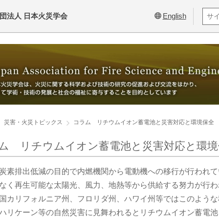
団法人 日本火災学会
English
災害・火災トピックス
コラム リチウムイオン蓄電池と災害対応と環境保全
ム リチウムイオン蓄電池と災害対応と環境
炭素排出低減の目的で内燃機関から電動機への移行が行われて
なく再生可能な太陽光、風力、地熱等から供給する努力が行わ
国カリフォルニア州、フロリダ州、ハワイ州等ではこのような
ハリケーン等の自然災害に見舞われるとリチウムイオン蓄電池