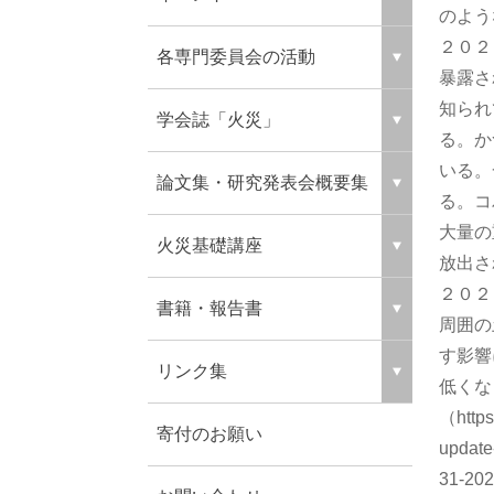
のよう
２０２
各専門委員会の活動
暴露さ
知られ
学会誌「火災」
る。か
いる。
論文集・研究発表会概要集
る。コ
大量の
火災基礎講座
放出さ
２０２
書籍・報告書
周囲の
す影響
リンク集
低くな
（https
寄付のお願い
update
31-20