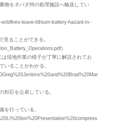
棄物をネバダ州の処理施設へ輸送してい
ldfires-leave-lithium-battery-hazard-in-
ations”で見ることができる。
m-Ion_Battery_Operations.pdf）
ui Case Study”には現地作業の様子が丁寧に解説されてお
ていることがわかる。
by%20Greg%20Jenkins%20and%20Brad%20Mar
の対応を公表している。
）
備を行っている。
A%20Li%20Ion%20Presentation%20compress