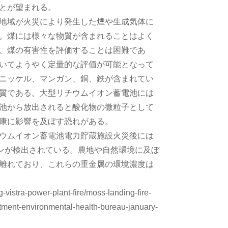
とが望まれる。
地域が火災により発生した煙や生成気体に
。煤には様々な物質が含まれることはよく
、煤の有害性を評価することは困難であ
いてようやく定量的な評価が可能となって
ニッケル、マンガン、銅、鉄が含まれてい
質である。大型リチウムイオン蓄電池には
池から放出されると酸化物の微粒子として
康に影響を及ぼす恐れがある。
ウムイオン蓄電池電力貯蔵施設火災後には
ンが検出されている。農地や自然環境に及ぼ
離れており、これらの重金属の環境濃度は
istra-power-plant-fire/moss-landing-fire-
tment-environmental-health-bureau-january-