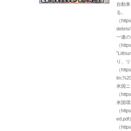
自動車
る。
（https
debris
一連の作業
（https
”Lith
り、リ
（http
tin,%
米国ニ
（https
米国環
（http
ed.pd
（http