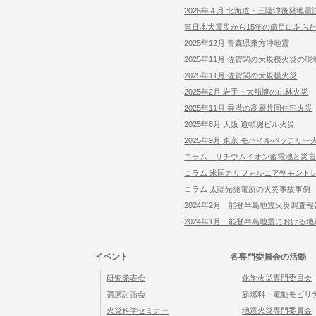
2026年４月 北海道・三陸沖後発地
東日本大震災から15年の節目にあら
2025年12月 青森県東方沖地震
2025年11月 佐賀関の大規模火災の
2025年11月 佐賀関の大規模火災
2025年2月 岩手・大船渡の山林火災
2025年11月 香港の高層共同住宅火災
2025年8月 大阪 道頓堀ビル火災
2025年9月 東京 モバイルバッテリー
コラム リチウムイオン蓄電池と災
コラム 米国カリフォルニア州モント
コラム 太陽光発電所の火災事故事例
2024年2月 能登半島地震火災調査報
2024年1月 能登半島地震における
イベント
各専門委員会の活動
研究発表会
化学火災専門委員会
講演討論会
新燃料・電動モビリ
火災科学セミナー
地震火災専門委員会