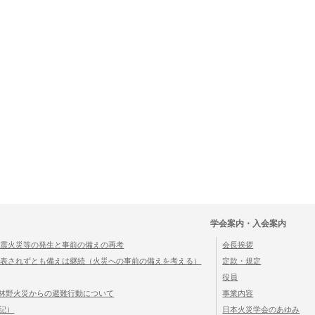
学会案内・入会案内
る地震火災等の発生と事前の備えの再考
会長挨拶
が発表されずとも備えは継続（火災への事前の備えを考える）
定款・規定
役員
た林野火災からの避難行動について
事業内容
追記）
日本火災学会のあゆみ