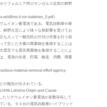
カリフォルニア州ロサンゼルス近郊の林野
-wildfires-li-ion-batteries_0.pdf）
ウムイオン蓄電池である。電気自動車や家
、林野火災により様々な熱影響を受けてお
立ち入って一般住民が片付け作業を行う前
って生じた大量の廃棄物を集積することは
大震災でも震災廃棄物を集積することによ
は、電池の生産、貯蔵、輸送、消費、廃棄
ardous-material-removal-effort-agency-
との報告が出されている。
12446-Lahaina-Origin-and-Cause-
は焼け跡に損傷したリチウムイオン蓄電池が多数存在して
ている。９４台の電気自動車/ハイブリッド