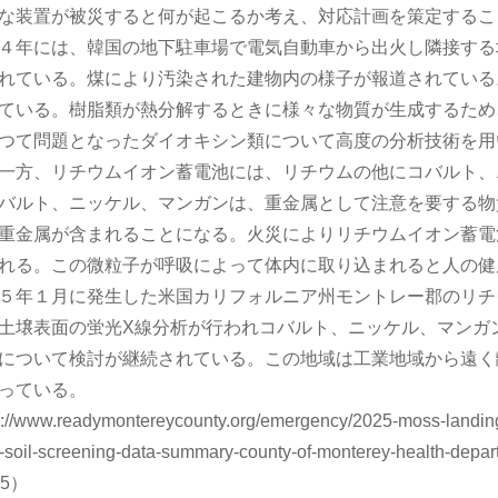
な装置が被災すると何が起こるか考え、対応計画を策定するこ
４年には、韓国の地下駐車場で電気自動車から出火し隣接する
れている。煤により汚染された建物内の様子が報道されている
ている。樹脂類が熱分解するときに様々な物質が生成するため
つて問題となったダイオキシン類について高度の分析技術を用
一方、リチウムイオン蓄電池には、リチウムの他にコバルト、
バルト、ニッケル、マンガンは、重金属として注意を要する物
重金属が含まれることになる。火災によりリチウムイオン蓄電
れる。この微粒子が呼吸によって体内に取り込まれると人の健
５年１月に発生した米国カリフォルニア州モントレー郡のリチ
土壌表面の蛍光X線分析が行われコバルト、ニッケル、マンガ
について検討が継続されている。この地域は工業地域から遠く
っている。
://www.readymontereycounty.org/emergency/2025-moss-landing-v
-soil-screening-data-summary-county-of-monterey-health-depar
25）