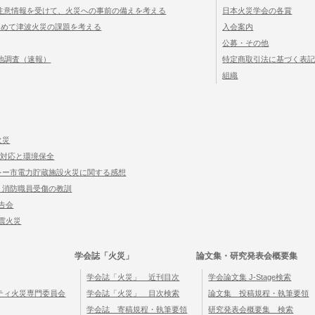
震注意情報を受けて、火災への事前の備えを考える
日本火災学会の各賞
ためて津波火災の課題を考える
入会案内
公募・その他
現地調査（速報）
特定商取引法に基づく表
組織
火災
害対応と環境保全
レー市電力貯蔵施設火災に関する感想
 消防職員受傷の教訓
告会
地震火災
学会誌「火災」
論文集・研究発表会概要集
学会誌「火災」 近刊目次
学会論文集 J-Stage検索
ティ火災専門委員会
学会誌「火災」 目次検索
論文集 投稿規程・執筆要領
学会誌 寄稿規程・執筆要領
研究発表会概要集 検索