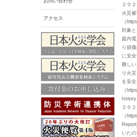
お問い合わせ
２０２
火災被
アクセス
（https
対象と
庭内電
り損傷
に安全
難しい
り火災
を安全
（https
histor
２０２
（https
Repo
いたの