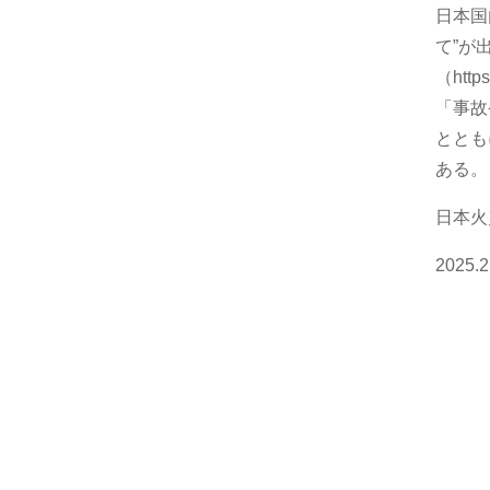
日本国
て”が
（https
「事故
ととも
ある。
日本火
2025.2