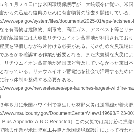
５年１月２４日には米国環境保護庁が、大統領令に従い、米国
害からの迅速な復興のために有害物質の除去を開始している。
://www.epa.gov/system/files/documents/2025-01/epa-factsheet-la
なる有害物は危険物、劇毒物、高圧ガス、アスベスト等とリチ
力貯蔵設備には大容量リチウムイオン蓄電池が利用されており
程度を評価しながら片付ける必要がある。そのため火災現場に
であるかを確認する作業が必要となる。また大規模な火災によ
。リチウムイオン蓄電池が米国ほど普及していなかった東日本
となっている。リチウムイオン蓄電池を社会で活用するために
に行う体制を整備する必要がある。
://www.epa.gov/newsreleases/epa-launches-largest-wildfire-haz
y）
３年８月に米国ハワイ州で発生した林野火災は送電線が着火源
://www.mauicounty.gov/DocumentCenter/View/149693/FI23-00
rt_Plus-Appendix-A-B-C-Redacted）この火災で
で除去作業が米国陸軍工兵隊と米国環境保護庁によって行われ