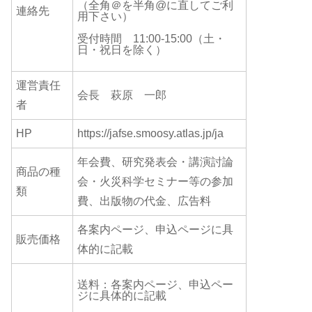
（全角＠を半角@に直してご利
連絡先
用下さい）
受付時間 11:00-15:00（土・
日・祝日を除く）
運営責任
会長 萩原 一郎
者
HP
https://jafse.smoosy.atlas.jp/ja
年会費、研究発表会・講演討論
商品の種
会・火災科学セミナー等の参加
類
費、出版物の代金、広告料
各案内ページ、申込ページに具
販売価格
体的に記載
送料：各案内ページ、申込ペー
ジに具体的に記載