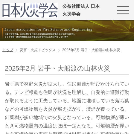
公益社団法人 日本
火災学会
トップ
災害・火災トピックス
2025年2月 岩手・大船渡の山林火災
2025年2月 岩手・大船渡の山林火災
岩手県で林野火災が拡大し、住民避難が呼びかけられてい
る。テレビ報道も住民が状況を理解し、自発的に避難行動
が取れるように工夫している。地面に堆積している落ち葉
などの可燃物層を火炎が燃え拡がり、濃煙が覆っている。
針葉樹が多い地域での火災となっている。可燃物層が薄い
とき可燃物層内の温度はほぼ一定となる。可燃物層が厚い