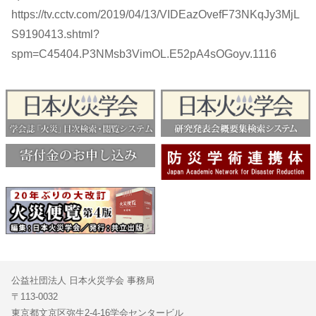
https://tv.cctv.com/2019/04/13/VIDEazOvefF73NKqJy3MjL
S9190413.shtml?
spm=C45404.P3NMsb3VimOL.E52pA4sOGoyv.1116
公益社団法人 日本火災学会 事務局
〒113-0032
東京都文京区弥生2-4-16学会センタービル