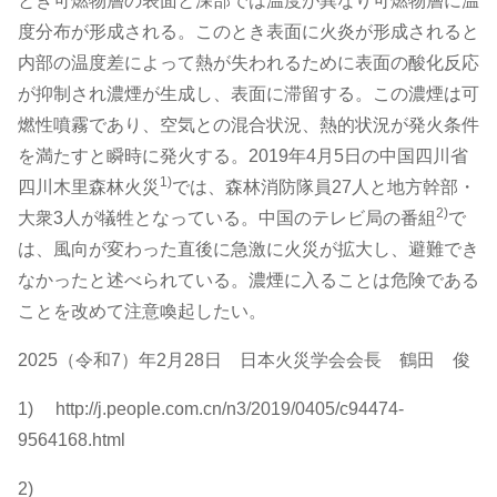
とき可燃物層の表面と深部では温度が異なり可燃物層に温
度分布が形成される。このとき表面に火炎が形成されると
内部の温度差によって熱が失われるために表面の酸化反応
が抑制され濃煙が生成し、表面に滞留する。この濃煙は可
燃性噴霧であり、空気との混合状況、熱的状況が発火条件
を満たすと瞬時に発火する。2019年4月5日の中国四川省
1)
四川木里森林火災
では、森林消防隊員27人と地方幹部・
2)
大衆3人が犠牲となっている。中国のテレビ局の番組
で
は、風向が変わった直後に急激に火災が拡大し、避難でき
なかったと述べられている。濃煙に入ることは危険である
ことを改めて注意喚起したい。
2025（令和7）年2月28日 日本火災学会会長 鶴田 俊
1) http://j.people.com.cn/n3/2019/0405/c94474-
9564168.html
2)